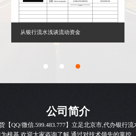
银行流水的种类
公司简介
可先货【QQ/微信.599.483.777】立足北京市,代
以诚信为根基,欢迎大家咨询了解,通过对技术领先的掌