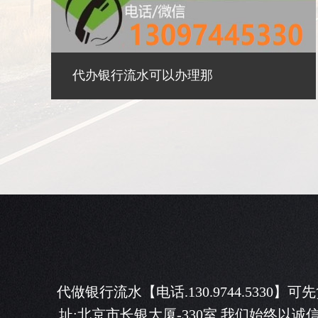
个人商业购房贷款要工作
代做银行流水【电话.130.9744.5330】
址:北京市长银大厦-330室,我们始终